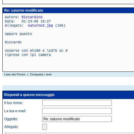
Re: saturno modificato
Autore:
Riccardino
Data: 01-23-06 16:27
Allegato:
saturno2.jpg
(10k)
oppure questo
Riccardo
osservo con etx90 e lxd75 sc 8
riprese con lpi camera
Lista dei Forum
|
Compatta i rami
Rispondi a questo messaggio
Il tuo nome:
La tua e-mail:
Oggetto:
Allegato: