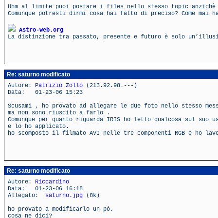
Uhm al limite puoi postare i files nello stesso topic anzichè
Comunque potresti dirmi cosa hai fatto di preciso? Come mai h
Astro-Web.org
La distinzione tra passato, presente e futuro è solo un’illus
Re: saturno modificato
Autore:
Patrizio Zollo
(213.92.98.---)
Data: 01-23-06 15:23
Scusami , ho provato ad allegare le due foto nello stesso mes
ma non sono riuscito a farlo .
Comunque per quanto riguarda IRIS ho letto qualcosa sul suo u
e lo ho applicato.
ho scomposto il filmato AVI nelle tre componenti RGB e ho lav
Re: saturno modificato
Autore:
Riccardino
Data: 01-23-06 16:18
Allegato:
saturno.jpg
(8k)
ho provato a modificarlo un pò.
cosa ne dici?