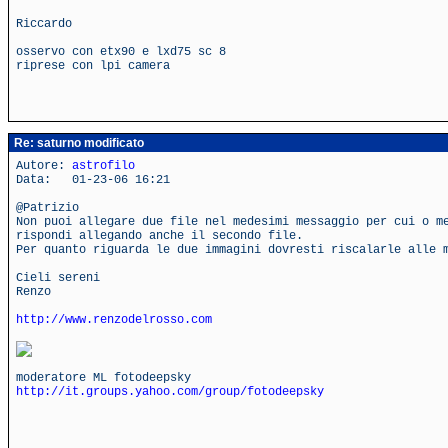
Riccardo
osservo con etx90 e lxd75 sc 8
riprese con lpi camera
Re: saturno modificato
Autore:
astrofilo
Data: 01-23-06 16:21
@Patrizio
Non puoi allegare due file nel medesimi messaggio per cui o m
rispondi allegando anche il secondo file.
Per quanto riguarda le due immagini dovresti riscalarle alle 
Cieli sereni
Renzo
http://www.renzodelrosso.com
moderatore ML fotodeepsky
http://it.groups.yahoo.com/group/fotodeepsky