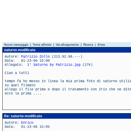
Nuovo messaggio
|
Torna all'inizio
|
Vai all'argomento
|
Ricerca
|
Entra
saturno modificato
Autore:
Patrizio Zollo
(213.92.98.---)
Data: 01-23-06 15:00
Allegato:
1° Saturno by Patrizio.jpg
(27k)
Ciao a tutti
tempo fa ho messo in linea la mia prima foto di saturno utili
su quel filmato
allego il file prima e dopo il tratamento con Iris che ne dit
ecco la prima ....
Re: saturno modificato
Autore:
Enrico
Data: 01-23-06 15:05