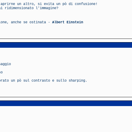
 aprirne un altro, si evita un pò di confusione!
ai ridimensionato l'immagine?
ione, anche se ostinata -
Albert Einstein
saggio
so
orato un pò sul contrasto e sullo sharping.